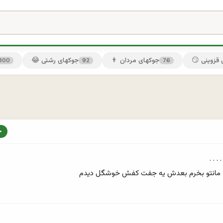
ی قزوینی
👨 جوکهای مردان
😂 جوکهای رشتی
300
92
76