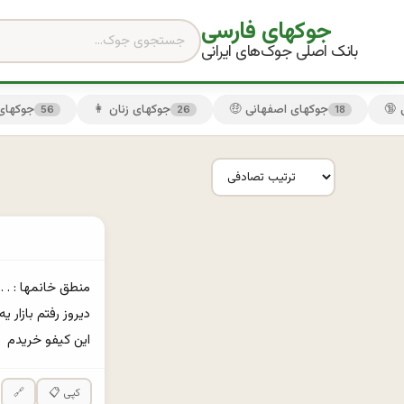
جوکهای فارسی
بانک اصلی جوک‌های ایرانی
🤑 جوکهای اصفهانی
👩 جوکهای زنان
😏 جوکها
56
26
18
این کیفو خریدم
📋 کپی
🔗