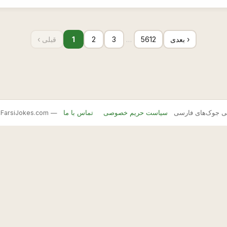
بعدی ›
5612
…
3
2
1
‹ قبلی
FarsiJ — بانک اصلی جوک‌های فارسی
سیاست حریم خصوصی
تماس با ما