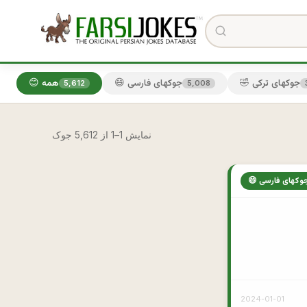
🤣 جوکهای ترکی
😄 جوکهای فارسی
😊 همه
5,612
5,008
نمایش 1–1 از 5,612 جوک
 جوکهای فارسی
2024-01-01