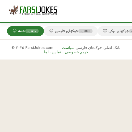
🤣 جوکهای ترکی
😄 جوکهای فارسی
😊 همه
5,612
5,008
© ۲۰۲۵ FarsiJokes.com — بانک اصلی جوک‌های فارسی
سیاست
😄
حریم خصوصی
تماس با ما
جوکهای
فارسی
✕
ب
چ
🎲 جوک بعدی
📋 کپی
ه 
ب
و
د