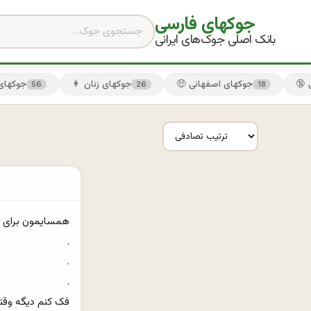
جوکهای فارسی
بانک اصلی جوک‌های ایرانی
🤑 جوکهای اصفهانی
👩 جوکهای زنان
😏 جوکها
56
26
18
فک کنم دیگه وقتش