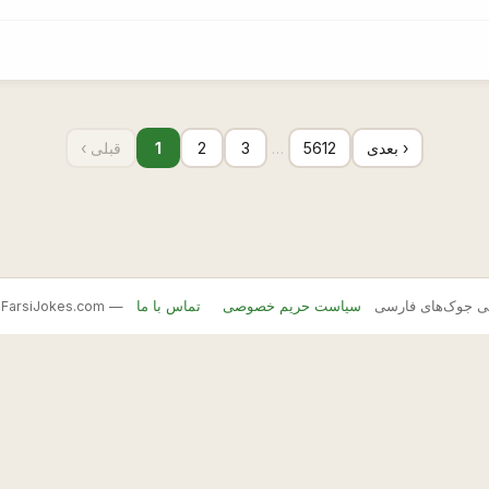
بعدی ›
5612
…
3
2
1
‹ قبلی
FarsiJ — بانک اصلی جوک‌های فارسی
سیاست حریم خصوصی
تماس با ما