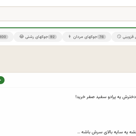
ی قزوینی
👨 جوکهای مردان
😂 جوکهای رشتی
300
92
76
ه یه سایه بالای سرش باشه ...