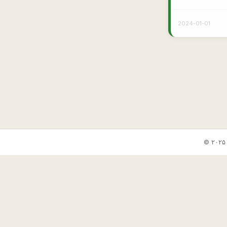
2024-01-01
✕
🎲 جوک بعدی
📋 کپی