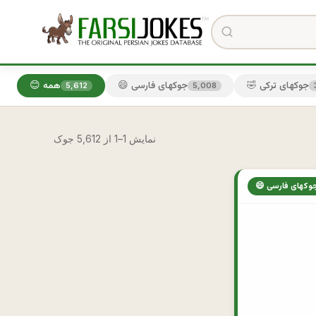
🤣 جوکهای ترکی
😄 جوکهای فارسی
😊 همه
5,612
5,008
نمایش 1–1 از 5,612 جوک
 جوکهای فارسی