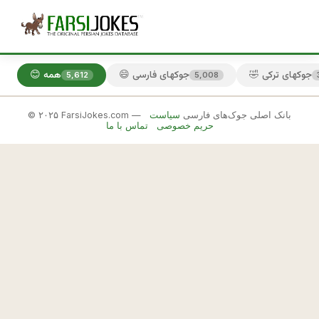
🤣 جوکهای ترکی
😄 جوکهای فارسی
😊 همه
5,612
5,008
© ۲۰۲۵ FarsiJokes.com — بانک اصلی جوک‌های فارسی
سیاست
😄
حریم خصوصی
تماس با ما
جوکهای
فارسی
✕
م
و
🎲 جوک بعدی
📋 کپی
ر
د 
د
ا