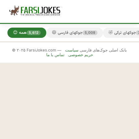
🤣 جوکهای ترکی
😄 جوکهای فارسی
😊 همه
5,612
5,008
© ۲۰۲۵ FarsiJokes.com — بانک اصلی جوک‌های فارسی
سیاست
😄
حریم خصوصی
تماس با ما
جوکهای
فارسی
✕
د
خ
🎲 جوک بعدی
📋 کپی
ت
ر
ه 
ا