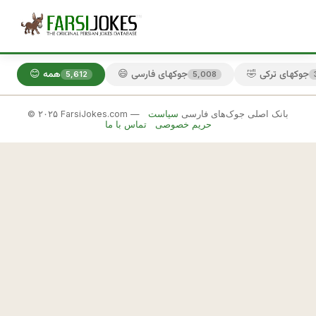
🤣 جوکهای ترکی
😄 جوکهای فارسی
😊 همه
5,612
5,008
© ۲۰۲۵ FarsiJokes.com — بانک اصلی جوک‌های فارسی
سیاست
😄
حریم خصوصی
تماس با ما
جوکهای
فارسی
✕
و
ق
🎲 جوک بعدی
📋 کپی
ت
ی 
ق
ی