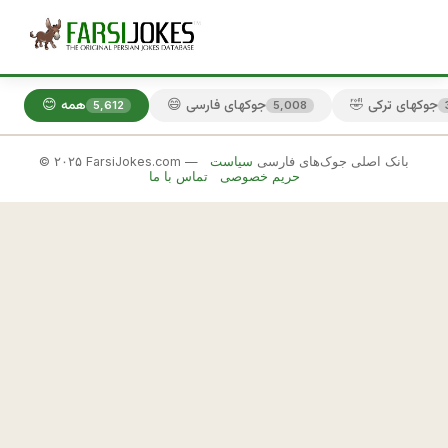
🤣 جوکهای ترکی
😄 جوکهای فارسی
😊 همه
5,612
5,008
© ۲۰۲۵ FarsiJokes.com — بانک اصلی جوک‌های فارسی
سیاست
😄
حریم خصوصی
تماس با ما
جوکهای
فارسی
✕
د
ی
🎲 جوک بعدی
📋 کپی
ش
چ
ن