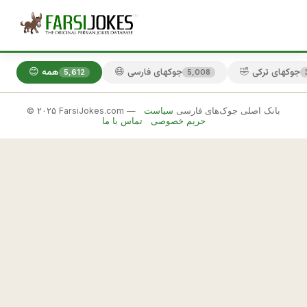
🤣 جوکهای ترکی
😄 جوکهای فارسی
😊 همه
5,612
5,008
© ۲۰۲۵ FarsiJokes.com — بانک اصلی جوک‌های فارسی
سیاست
😄
حریم خصوصی
تماس با ما
جوکهای
فارسی
✕
پ
س
🎲 جوک بعدی
📋 کپی
ر 
: 
ک
ج