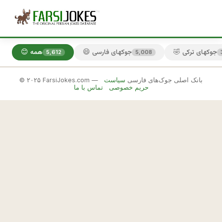
🤣 جوکهای ترکی
😄 جوکهای فارسی
😊 همه
5,612
5,008
© ۲۰۲۵ FarsiJokes.com — بانک اصلی جوک‌های فارسی
سیاست
😄
حریم خصوصی
تماس با ما
جوکهای
فارسی
✕
ب
ه 
🎲 جوک بعدی
📋 کپی
س
ل
ا
م