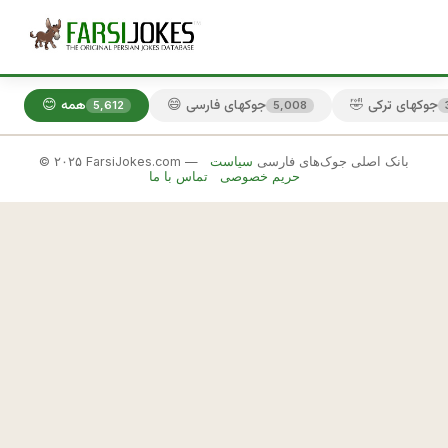
🤣 جوکهای ترکی
😄 جوکهای فارسی
😊 همه
5,612
5,008
© ۲۰۲۵ FarsiJokes.com — بانک اصلی جوک‌های فارسی
سیاست
😄
حریم خصوصی
تماس با ما
جوکهای
فارسی
✕
ع
ی
🎲 جوک بعدی
📋 کپی
د 
ن
و
ر