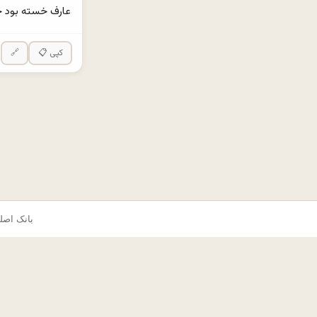
عارف خسته بود 
📋 کپی
🔗
© ۲۰۲۵ okes.com