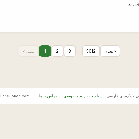
خسته
بعدی ›
5612
…
3
2
1
‹ قبلی
FarsiJ — بانک اصلی جوک‌های فارسی
سیاست حریم خصوصی
تماس با ما