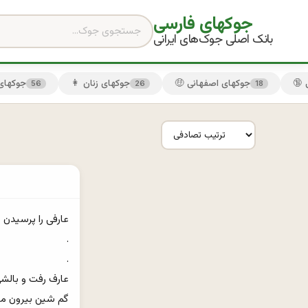
جوکهای فارسی
بانک اصلی جوک‌های ایرانی
🤑 جوکهای اصفهانی
👩 جوکهای زنان
😏 جوکها
56
26
18