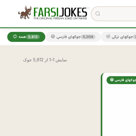
🤣 جوکهای ترکی
😄 جوکهای فارسی
😊 همه
5,612
5,008
نمایش 1–1 از 5,612 جوک
 جوکهای فارسی