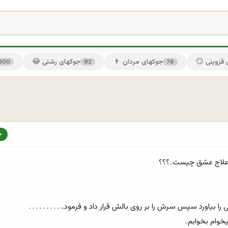
ی قزوینی
👨 جوکهای مردان
😂 جوکهای رشتی
300
92
76