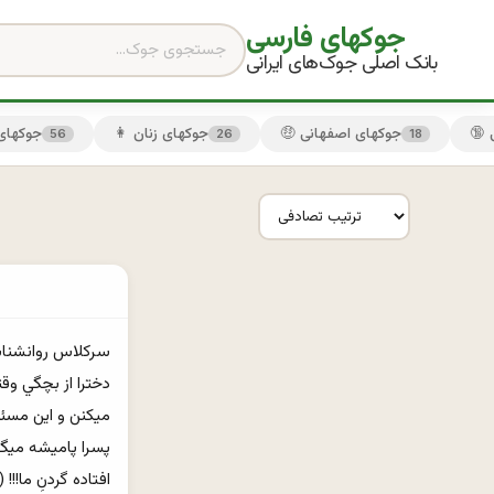
جوکهای فارسی
بانک اصلی جوک‌های ایرانی
🤑 جوکهای اصفهانی
👩 جوکهای زنان
😏 جوکها
56
26
18
افتاده گردنِ ما!!