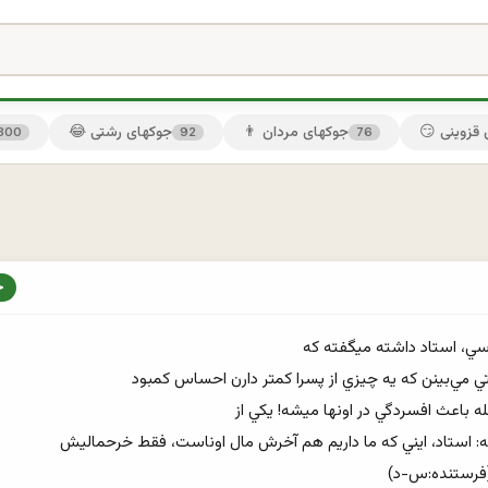
ی قزوینی
👨 جوکهای مردان
😂 جوکهای رشتی
300
92
76
! (فرستنده:س-د)