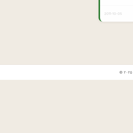
2011-10-05
✕
🎲 جوک بعدی
📋 کپی