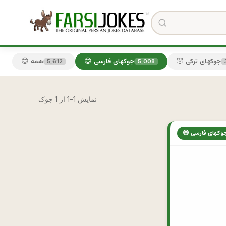
🤣 جوکهای ترکی
😄 جوکهای فارسی
😊 همه
5,612
5,008
نمایش 1–1 از 1 جوک
 جوکهای فارسی