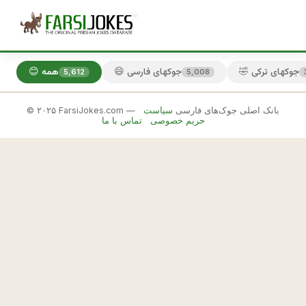
🤣 جوکهای ترکی
😄 جوکهای فارسی
😊 همه
5,612
5,008
© ۲۰۲۵ FarsiJokes.com — بانک اصلی جوک‌های فارسی
سیاست
😄
حریم خصوصی
تماس با ما
جوکهای
فارسی
✕
خ
ا
🎲 جوک بعدی
📋 کپی
ن
و
م
ی 