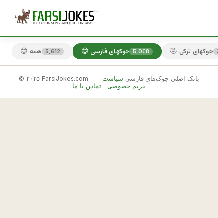
🤣 جوکهای ترکی
😄 جوکهای فارسی
😊 همه
5,612
5,008
© ۲۰۲۵ FarsiJokes.com — بانک اصلی جوک‌های فارسی
سیاست
😄
حریم خصوصی
تماس با ما
جوکهای
فارسی
✕
ـ 
ي
🎲 جوک بعدی
📋 کپی
ه 
ي
ا
ر