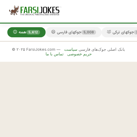
🤣 جوکهای ترکی
😄 جوکهای فارسی
😊 همه
5,612
5,008
© ۲۰۲۵ FarsiJokes.com — بانک اصلی جوک‌های فارسی
سیاست
😄
حریم خصوصی
تماس با ما
جوکهای
فارسی
✕
ق
ا
🎲 جوک بعدی
📋 کپی
ش
ق 
چ
ی