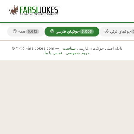
🤣 جوکهای ترکی
😄 جوکهای فارسی
😊 همه
5,612
5,008
© ۲۰۲۵ FarsiJokes.com — بانک اصلی جوک‌های فارسی
سیاست
😄
حریم خصوصی
تماس با ما
جوکهای
فارسی
✕
ي
ا
🎲 جوک بعدی
📋 کپی
ر
و 
ز
ن