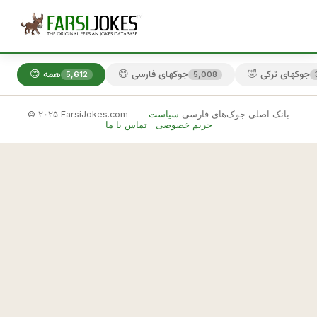
🤣 جوکهای ترکی
😄 جوکهای فارسی
😊 همه
5,612
5,008
© ۲۰۲۵ FarsiJokes.com — بانک اصلی جوک‌های فارسی
سیاست
😄
حریم خصوصی
تماس با ما
جوکهای
فارسی
✕
د
ر 
🎲 جوک بعدی
📋 کپی
ا
ك
ث
ر 