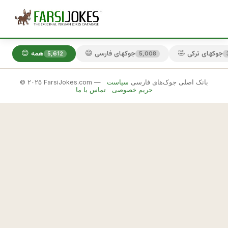
🤣 جوکهای ترکی
😄 جوکهای فارسی
😊 همه
5,612
5,008
© ۲۰۲۵ FarsiJokes.com — بانک اصلی جوک‌های فارسی
سیاست
😄
حریم خصوصی
تماس با ما
جوکهای
فارسی
✕
ر
ف
🎲 جوک بعدی
📋 کپی
ت
م 
ک
ف