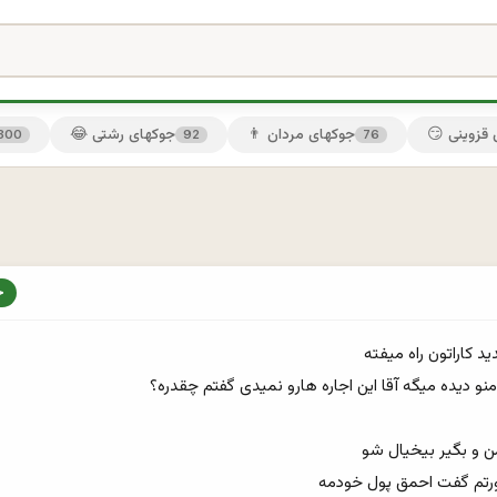
ی قزوینی
👨 جوکهای مردان
😂 جوکهای رشتی
300
92
76
رتم گفت احمق پول خودمه