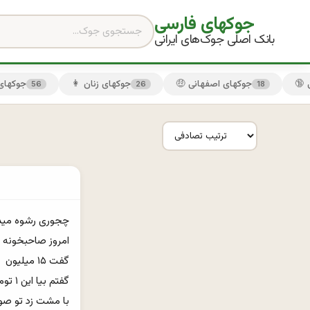
جوکهای فارسی
بانک اصلی جوک‌های ایرانی
🤑 جوکهای اصفهانی
👩 جوکهای زنان
😏 جوکها
56
26
18
با مشت زد تو صو