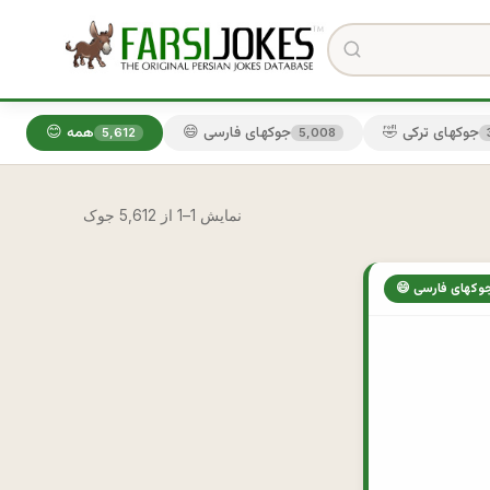
🤣 جوکهای ترکی
😄 جوکهای فارسی
😊 همه
5,612
5,008
نمایش 1–1 از 5,612 جوک
 جوکهای فارسی