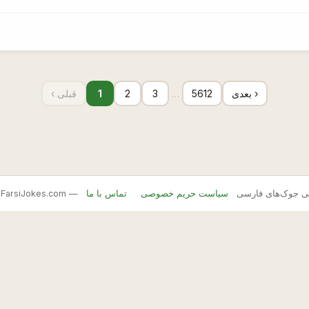
بعدی ›
5612
…
3
2
1
‹ قبلی
FarsiJ — بانک اصلی جوک‌های فارسی
سیاست حریم خصوصی
تماس با ما