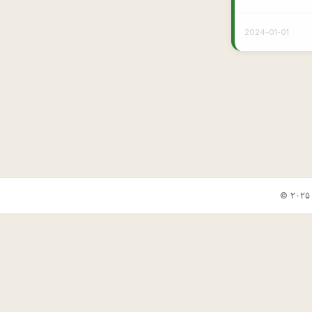
2024-01-01
✕
🎲 جوک بعدی
📋 کپی