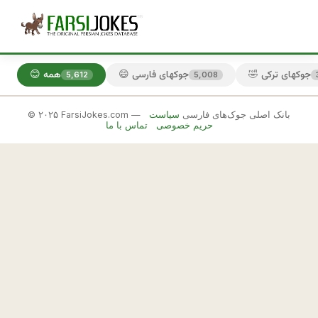
🤣 جوکهای ترکی
😄 جوکهای فارسی
😊 همه
5,612
5,008
© ۲۰۲۵ FarsiJokes.com — بانک اصلی جوک‌های فارسی
سیاست
🤣
حریم خصوصی
تماس با ما
جوکهای
ترکی
✕
ت
ر
🎲 جوک بعدی
📋 کپی
ك
ه 
ا
ز 