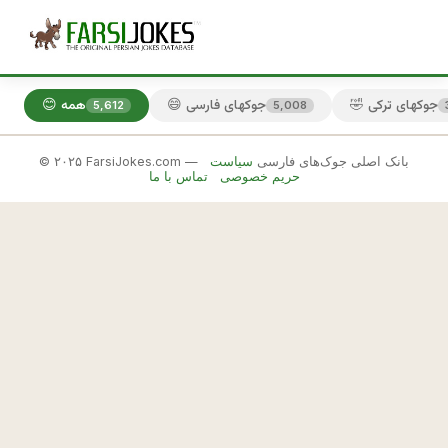
🤣 جوکهای ترکی
😄 جوکهای فارسی
😊 همه
5,612
5,008
© ۲۰۲۵ FarsiJokes.com — بانک اصلی جوک‌های فارسی
سیاست
😄
حریم خصوصی
تماس با ما
جوکهای
فارسی
✕
ج
🎲 جوک بعدی
📋 کپی
ه
ا
ی 
ت