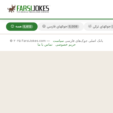
🤣 جوکهای ترکی
😄 جوکهای فارسی
😊 همه
5,612
5,008
© ۲۰۲۵ FarsiJokes.com — بانک اصلی جوک‌های فارسی
سیاست
😄
حریم خصوصی
تماس با ما
جوکهای
فارسی
✕
!
م
🎲 جوک بعدی
📋 کپی
ط
م
ئ
ن