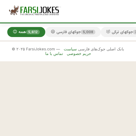
🤣 جوکهای ترکی
😄 جوکهای فارسی
😊 همه
5,612
5,008
© ۲۰۲۵ FarsiJokes.com — بانک اصلی جوک‌های فارسی
سیاست
😄
حریم خصوصی
تماس با ما
جوکهای
فارسی
✕
ت
ل
🎲 جوک بعدی
📋 کپی
گ
ر
ا
م 