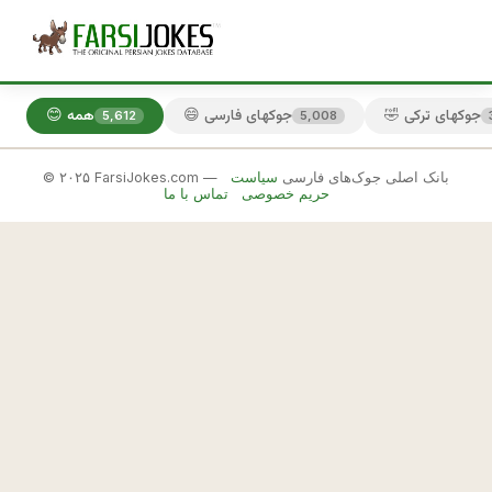
🤣 جوکهای ترکی
😄 جوکهای فارسی
😊 همه
5,612
5,008
© ۲۰۲۵ FarsiJokes.com — بانک اصلی جوک‌های فارسی
سیاست
😄
حریم خصوصی
تماس با ما
جوکهای
فارسی
✕
ي
🎲 جوک بعدی
📋 کپی
ش
ت
ل