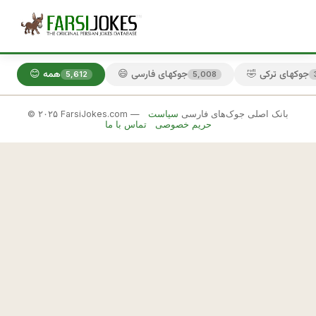
🤣 جوکهای ترکی
😄 جوکهای فارسی
😊 همه
5,612
5,008
© ۲۰۲۵ FarsiJokes.com — بانک اصلی جوک‌های فارسی
سیاست
😄
حریم خصوصی
تماس با ما
جوکهای
فارسی
✕
د
ل
🎲 جوک بعدی
📋 کپی
ی
ل 
ا
ی