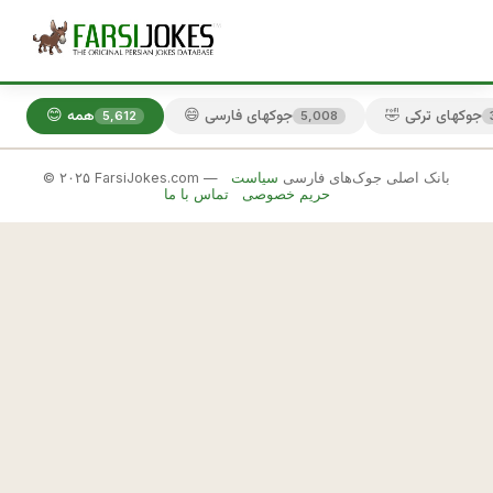
🤣 جوکهای ترکی
😄 جوکهای فارسی
😊 همه
5,612
5,008
© ۲۰۲۵ FarsiJokes.com — بانک اصلی جوک‌های فارسی
سیاست
😄
حریم خصوصی
تماس با ما
جوکهای
فارسی
✕
ه
ر
🎲 جوک بعدی
📋 کپی
چ
ه 
م
ی 