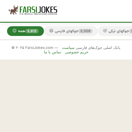
🤣 جوکهای ترکی
😄 جوکهای فارسی
😊 همه
5,612
5,008
© ۲۰۲۵ FarsiJokes.com — بانک اصلی جوک‌های فارسی
سیاست
😄
حریم خصوصی
تماس با ما
جوکهای
فارسی
✕
ه
م
🎲 جوک بعدی
📋 کپی
و
ن
ط
و