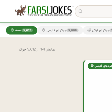
🤣 جوکهای ترکی
😄 جوکهای فارسی
😊 همه
5,612
5,008
نمایش 1–1 از 5,612 جوک
 جوکهای فارسی