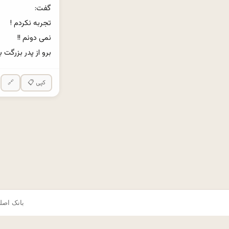
برو از پدر بزرگت 
📋 کپی
🔗
© ۲۰۲۵ okes.com