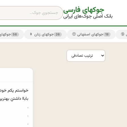
جوکهای فارسی
بانک اصلی جوک‌های ایرانی
🤑 جوکهای اصفهانی
👩 جوکهای زنان
😏 جوکها
56
26
18