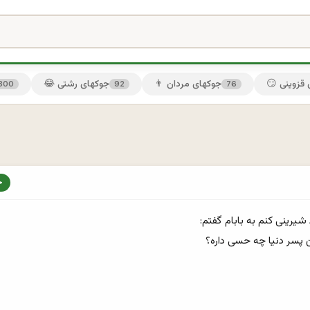
ی قزوینی
👨 جوکهای مردان
😂 جوکهای رشتی
300
92
76