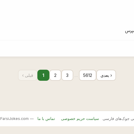
بپرس
بعدی ›
5612
…
3
2
1
‹ قبلی
FarsiJ — بانک اصلی جوک‌های فارسی
سیاست حریم خصوصی
تماس با ما