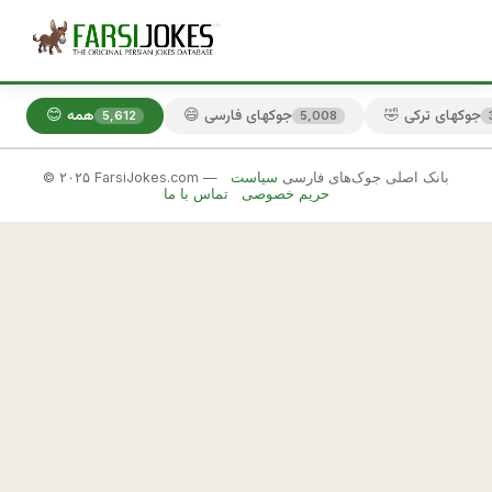
🤣 جوکهای ترکی
😄 جوکهای فارسی
😊 همه
5,612
5,008
© ۲۰۲۵ FarsiJokes.com — بانک اصلی جوک‌های فارسی
سیاست
😄
حریم خصوصی
تماس با ما
جوکهای
فارسی
✕
د
ا
🎲 جوک بعدی
📋 کپی
ر
ی
م 
ب