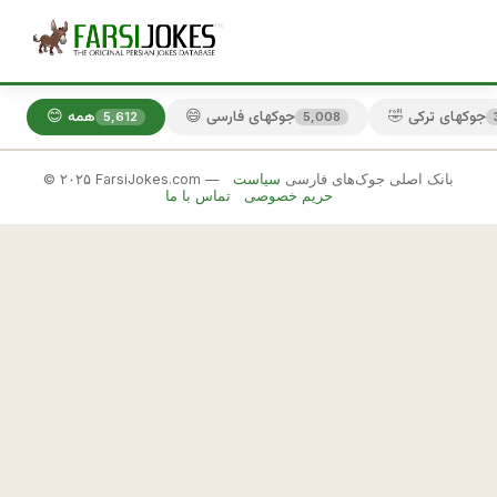
🤣 جوکهای ترکی
😄 جوکهای فارسی
😊 همه
5,612
5,008
© ۲۰۲۵ FarsiJokes.com — بانک اصلی جوک‌های فارسی
سیاست
😄
حریم خصوصی
تماس با ما
جوکهای
فارسی
✕
ی
ه 
🎲 جوک بعدی
📋 کپی
ز
ن
م 
ن