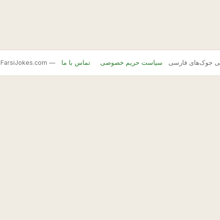
FarsiJ — بانک اصلی جوک‌های فارسی
سیاست حریم خصوصی
تماس با ما