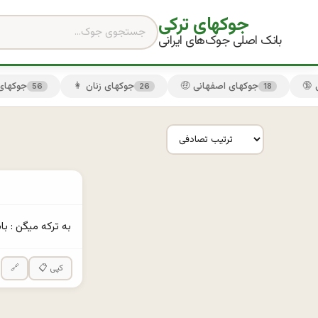
جوکهای ترکی
بانک اصلی جوک‌های ایرانی
🤑 جوکهای اصفهانی
👩 جوکهای زنان
😏 جوکها
56
26
18
به ترکه ميگن : باب
📋 کپی
🔗