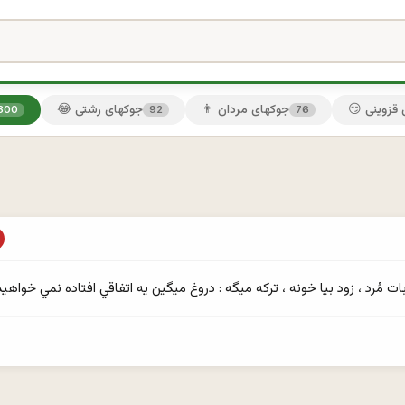
ی قزوینی
👨 جوکهای مردان
😂 جوکهای رشتی
300
92
76
ات مُرد ، زود بيا خونه ، ترکه ميگه : دروغ ميگين يه اتفاقي افتاده نمي خواهيد ب