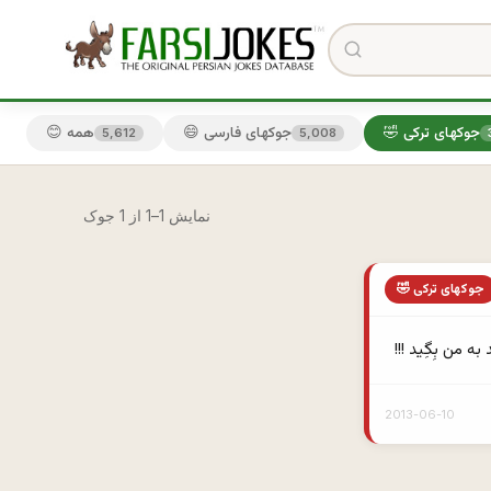
🤣 جوکهای ترکی
😄 جوکهای فارسی
😊 همه
5,612
5,008
نمایش 1–1 از 1 جوک
🤣 جوکهای ترکی
ه من بِگِيد !!!
2013-06-10