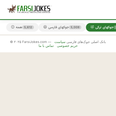
🤣 جوکهای ترکی
😄 جوکهای فارسی
😊 همه
5,612
5,008
© ۲۰۲۵ FarsiJokes.com — بانک اصلی جوک‌های فارسی
سیاست
🤣
حریم خصوصی
تماس با ما
جوکهای
ترکی
✕
ي
ه 
🎲 جوک بعدی
📋 کپی
ت
ر
ک
ه 