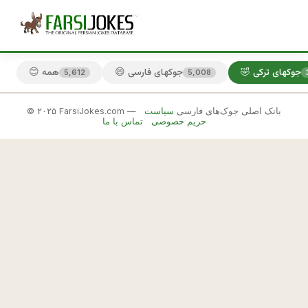
🤣 جوکهای ترکی
😄 جوکهای فارسی
😊 همه
5,612
5,008
© ۲۰۲۵ FarsiJokes.com — بانک اصلی جوک‌های فارسی
سیاست
🤣
حریم خصوصی
تماس با ما
جوکهای
ترکی
✕
خ
ب
🎲 جوک بعدی
📋 کپی
ر
ن
گ
ا