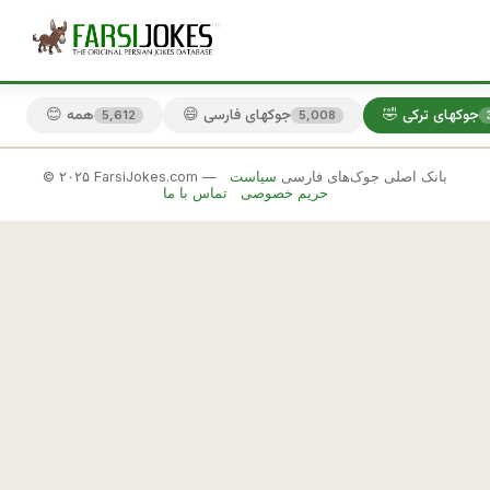
🤣 جوکهای ترکی
😄 جوکهای فارسی
😊 همه
5,612
5,008
© ۲۰۲۵ FarsiJokes.com — بانک اصلی جوک‌های فارسی
سیاست
🤣
حریم خصوصی
تماس با ما
جوکهای
ترکی
✕
ب
ه 
🎲 جوک بعدی
📋 کپی
ت
ر
ك
ه 