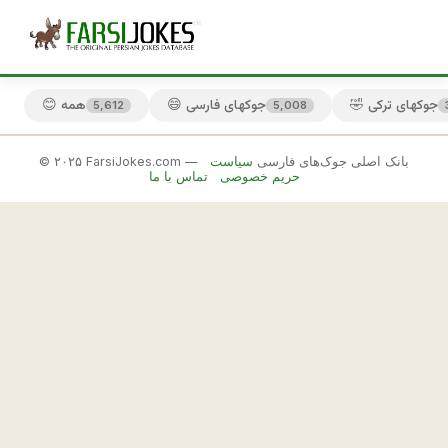
🤣 جوکهای ترکی
😄 جوکهای فارسی
😊 همه
5,612
5,008
© ۲۰۲۵ FarsiJokes.com — بانک اصلی جوک‌های فارسی
سیاست
🤑
حریم خصوصی
تماس با ما
جوکهای
اصفهانی
✕
ا
ص
🎲 جوک بعدی
📋 کپی
ف
ه
ا
ن