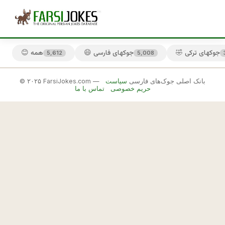
🤣 جوکهای ترکی
😄 جوکهای فارسی
😊 همه
5,612
5,008
© ۲۰۲۵ FarsiJokes.com — بانک اصلی جوک‌های فارسی
سیاست
😏
حریم خصوصی
تماس با ما
جوکهای
قزوینی
✕
ب
ه 
🎲 جوک بعدی
📋 کپی
د
ل
ي
ل 