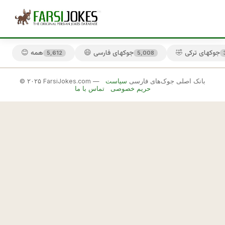
🤣 جوکهای ترکی
😄 جوکهای فارسی
😊 همه
5,612
5,008
© ۲۰۲۵ FarsiJokes.com — بانک اصلی جوک‌های فارسی
سیاست
🔞
حریم خصوصی
تماس با ما
جوکهای
جنسی
✕
پ
س
🎲 جوک بعدی
📋 کپی
ر 
: 
ب
ا