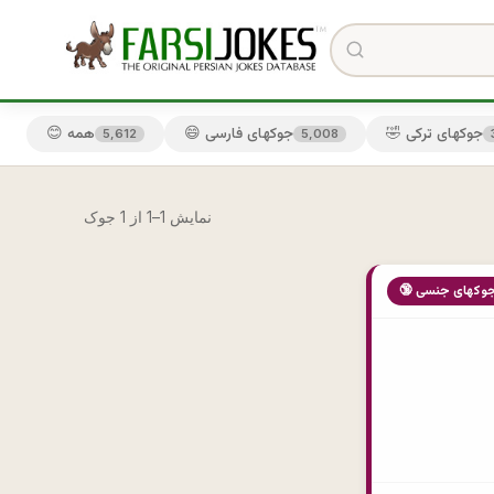
🤣 جوکهای ترکی
😄 جوکهای فارسی
😊 همه
5,612
5,008
نمایش 1–1 از 1 جوک
 جوکهای جنسی