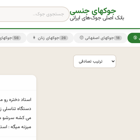
جوکهای جنسی
بانک اصلی جوک‌های ایرانی
🤑 جوکهای اصفهانی
👩 جوکهای زنان
😏 جوکها
56
26
18
ميزنه ميگه : استا