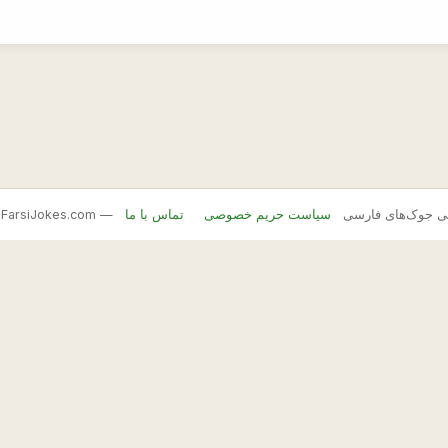
FarsiJ — بانک اصلی جوک‌های فارسی
سیاست حریم خصوصی
تماس با ما