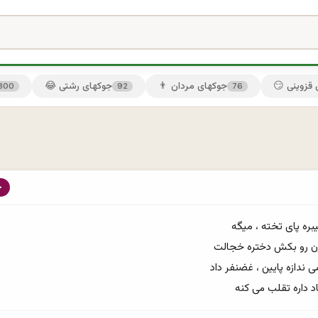
ی قزوینی
👨 جوکهای مردان
😂 جوکهای رشتی
300
92
76
د داره تقلب می كنه