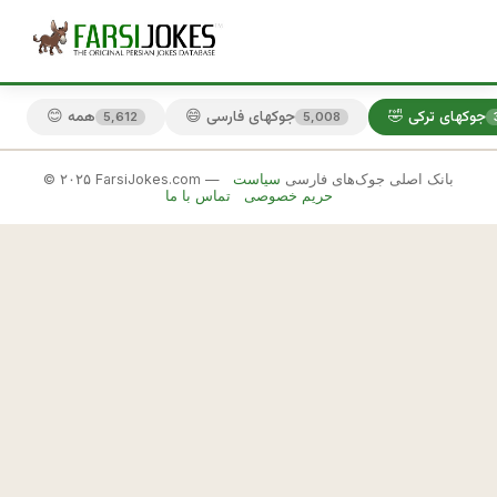
🤣 جوکهای ترکی
😄 جوکهای فارسی
😊 همه
5,612
5,008
© ۲۰۲۵ FarsiJokes.com — بانک اصلی جوک‌های فارسی
سیاست
🤣
حریم خصوصی
تماس با ما
جوکهای
ترکی
✕
ت
ر
🎲 جوک بعدی
📋 کپی
ك
ه 
پ
س