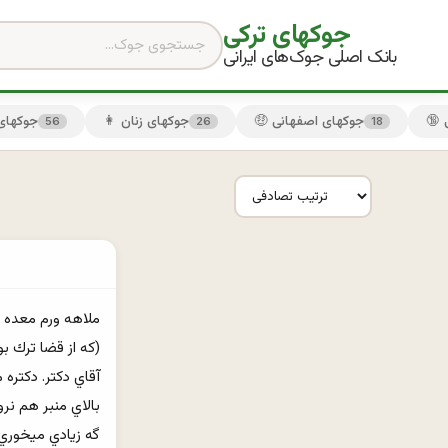
جوکهای ترکی
بانک اصلی جوک‌های ایرانی
🤑 جوکهای اصفهانی
👩 جوکهای زنان
😏 جوکها
56
26
18
گه زيادي ميخوري،