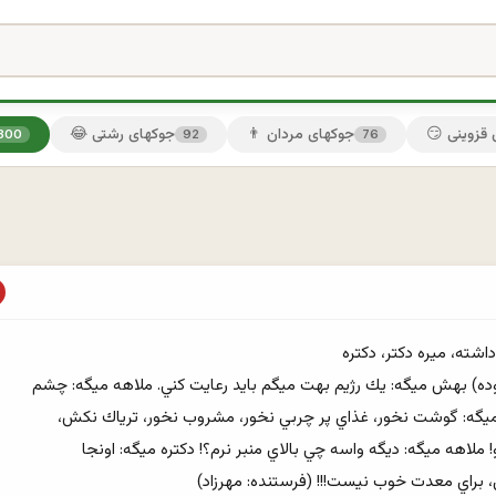
ی قزوینی
👨 جوکهای مردان
😂 جوکهای رشتی
300
92
76
 براي معدت خوب نيست!!! (فرستنده: مهرزاد)