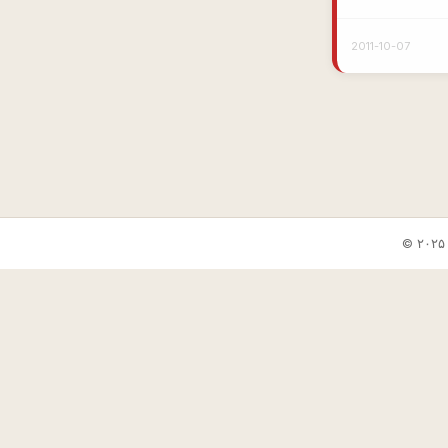
2011-10-07
✕
🎲 جوک بعدی
📋 کپی