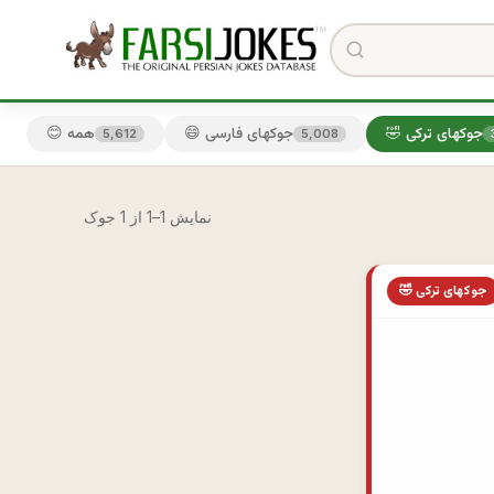
🤣 جوکهای ترکی
😄 جوکهای فارسی
😊 همه
5,612
5,008
نمایش 1–1 از 1 جوک
🤣 جوکهای ترکی