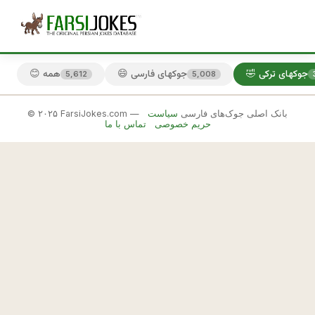
🤣 جوکهای ترکی
😄 جوکهای فارسی
😊 همه
5,612
5,008
© ۲۰۲۵ FarsiJokes.com — بانک اصلی جوک‌های فارسی
سیاست
🤣
حریم خصوصی
تماس با ما
جوکهای
ترکی
✕
ت
ر
🎲 جوک بعدی
📋 کپی
ك
ه 
خ
و