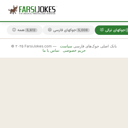
🤣 جوکهای ترکی
😄 جوکهای فارسی
😊 همه
5,612
5,008
© ۲۰۲۵ FarsiJokes.com — بانک اصلی جوک‌های فارسی
سیاست
🤣
حریم خصوصی
تماس با ما
جوکهای
ترکی
✕
ت
ر
🎲 جوک بعدی
📋 کپی
ك
ه 
م
ي