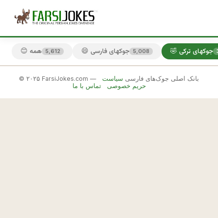
🤣 جوکهای ترکی
😄 جوکهای فارسی
😊 همه
5,612
5,008
© ۲۰۲۵ FarsiJokes.com — بانک اصلی جوک‌های فارسی
سیاست
🤣
حریم خصوصی
تماس با ما
جوکهای
ترکی
✕
ب
ه 
🎲 جوک بعدی
📋 کپی
ت
ر
ك
ه 