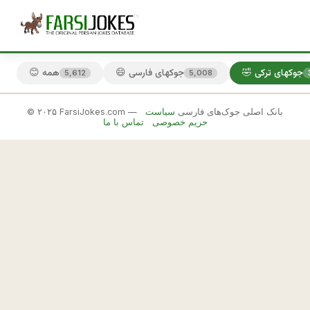
🤣 جوکهای ترکی
😄 جوکهای فارسی
😊 همه
5,612
5,008
© ۲۰۲۵ FarsiJokes.com — بانک اصلی جوک‌های فارسی
سیاست
🤣
حریم خصوصی
تماس با ما
جوکهای
ترکی
✕
ت
ر
🎲 جوک بعدی
📋 کپی
ك
ه 
م
ي 