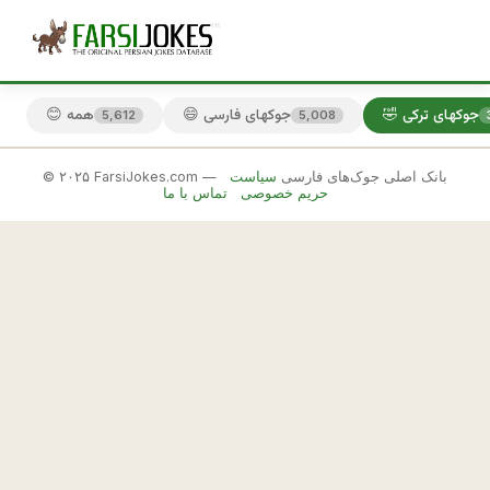
🤣 جوکهای ترکی
😄 جوکهای فارسی
😊 همه
5,612
5,008
© ۲۰۲۵ FarsiJokes.com — بانک اصلی جوک‌های فارسی
سیاست
🤣
حریم خصوصی
تماس با ما
جوکهای
ترکی
✕
ت
ر
🎲 جوک بعدی
📋 کپی
ك
ه 
م
ي 