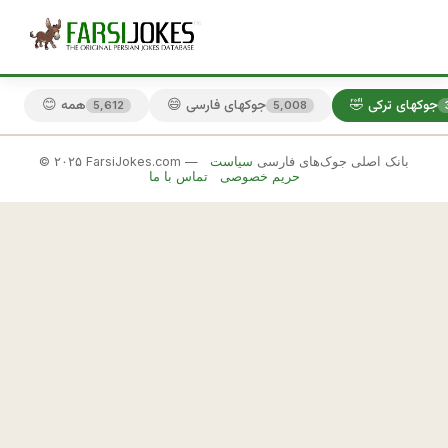
🤣 جوکهای ترکی
😄 جوکهای فارسی
😊 همه
5,612
5,008
© ۲۰۲۵ FarsiJokes.com — بانک اصلی جوک‌های فارسی
سیاست
🤣
حریم خصوصی
تماس با ما
جوکهای
ترکی
✕
آ
م
🎲 جوک بعدی
📋 کپی
ر
ي
ك
ا