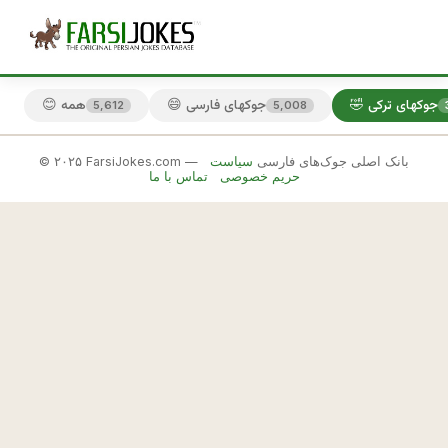
🤣 جوکهای ترکی
😄 جوکهای فارسی
😊 همه
5,612
5,008
© ۲۰۲۵ FarsiJokes.com — بانک اصلی جوک‌های فارسی
سیاست
🤣
حریم خصوصی
تماس با ما
جوکهای
ترکی
✕
ت
ر
🎲 جوک بعدی
📋 کپی
ك
ه 
م
ه