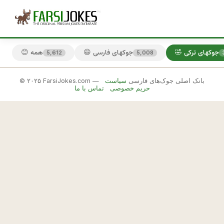
🤣 جوکهای ترکی
😄 جوکهای فارسی
😊 همه
5,612
5,008
© ۲۰۲۵ FarsiJokes.com — بانک اصلی جوک‌های فارسی
سیاست
🤣
حریم خصوصی
تماس با ما
جوکهای
ترکی
✕
ت
ر
🎲 جوک بعدی
📋 کپی
ك
ه 
ت
و 