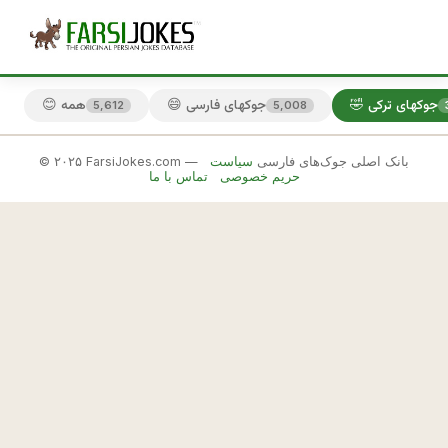
🤣 جوکهای ترکی
😄 جوکهای فارسی
😊 همه
5,612
5,008
© ۲۰۲۵ FarsiJokes.com — بانک اصلی جوک‌های فارسی
سیاست
🤣
حریم خصوصی
تماس با ما
جوکهای
ترکی
✕
ت
ر
🎲 جوک بعدی
📋 کپی
ك
ه 
ي
ه 