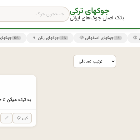
جوکهای ترکی
بانک اصلی جوک‌های ایرانی
🤑 جوکهای اصفهانی
👩 جوکهای زنان
😏 جوکها
56
26
18
به تركه ميگن تا حالا 
📋 کپی
🔗