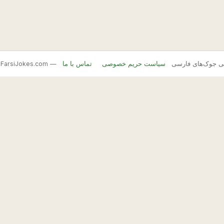
FarsiJ — بانک اصلی جوک‌های فارسی
سیاست حریم خصوصی
تماس با ما