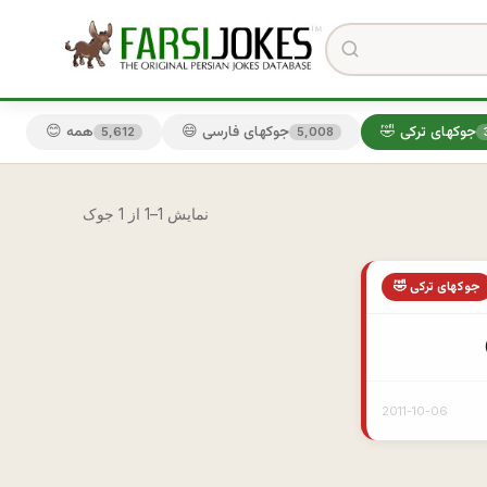
🤣 جوکهای ترکی
😄 جوکهای فارسی
😊 همه
5,612
5,008
نمایش 1–1 از 1 جوک
🤣 جوکهای ترکی
2011-10-06