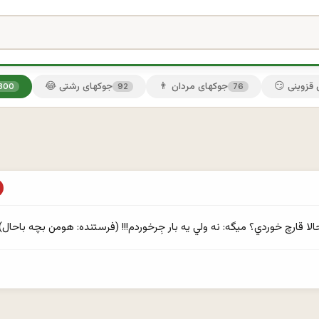
ی قزوینی
👨 جوکهای مردان
😂 جوکهای رشتی
300
92
76
قارچ خوردي؟ ميگه: نه ولي يه بار جِرخوردم!!! (فرستنده: ‌هومن بچه باحال)